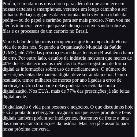
Porém, se mudarmos nosso foco para além do que acontece em
nossas carteiras e smartphones, veremos um longo caminho a ser
trilhado. Pedaços gigantes da economia ainda vivem na idade da
pedra — ou do papel e carimbo para ser mais preciso. Nem vou me
ater às inúmeras vezes que passei almoços conversando sobre as
filas e os processos de um cartório no Brasil.
Vamos falar de algo mais corriqueiro e que tem impacto direto na
vida de todos nós. Segundo a Organização Mundial da Saúde
(OMS), até 75% das prescrições médicas feitas no Brasil têm chance
de erro. Por outro lado, estudos da indústria mostram que menos de
40% dos estabelecimentos médicos do Brasil registram de forma
digital as informações sobre uso de medicamentos. O número de
prescrições feitas de maneira digital deve ser ainda menor. Como
resultado, temos milhares de mortes por ano ligadas a erros de
medicação. Uma boa parte delas poderia ser evitada com a
digitalização. Nos EUA, mais de 77% das prescrições já são feitas
digitalmente.
Digitalização é vida para pessoas e negócios. O que discutimos hoje
é só a ponta do iceberg. Se imaginarmos que esses produtos e bens
digitais também podem ser inteligentes, ficaremos de frente a uma
das maiores transformações da história. Mas isso já é assunto para
nossa próxima conversa.