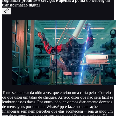
Digitalizar produtos e serviços e apenas a ponta do iceberg da
transformação digital
Tente se lembrar da última vez que enviou uma carta pelos Correios
ou que usou um talão de cheques. Arrisco dizer que não será fácil se
lembrar dessas datas. Por outro lado, enviamos diariamente dezenas
de mensagens por e-mail e WhatsApp e fazemos transações
financeiras sem nem perceber que elas acontecem — seja usando um
app de caronas ou ao pagar uma conta via débito automático. Dá