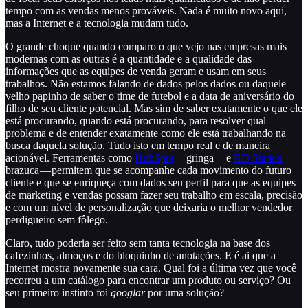
tempo com as vendas menos prováveis. Nada é muito novo aqui,
mas a Internet e a tecnologia mudam tudo.
O grande choque quando comparo o que vejo nas empresas mais
modernas com as outras é a quantidade e a qualidade das
informações que as equipes de venda geram e usam em seus
trabalhos. Não estamos falando de dados pelos dados ou daquele
velho papinho de saber o time de futebol e a data de aniversário do
filho de seu cliente potencial. Mas sim de saber exatamente o que ele
está procurando, quando está procurando, para resolver qual
problema e de entender exatamente como ele está trabalhando na
busca daquela solução. Tudo isto em tempo real e de maneira
acionável. Ferramentas como
HubSpot
— gringa — e
RD Station
—
brazuca — permitem que se acompanhe cada movimento do futuro
cliente e que se enriqueça com dados seu perfil para que as equipes
de marketing e vendas possam fazer seu trabalho em escala, precisão
e com um nível de personalização que deixaria o melhor vendedor
perdigueiro sem fôlego.
Claro, tudo poderia ser feito sem tanta tecnologia na base dos
cafezinhos, almoços e do bloquinho de anotações. E é ai que a
Internet mostra novamente sua cara. Qual foi a última vez que você
recorreu a um catálogo para encontrar um produto ou serviço? Ou
seu primeiro instinto foi
googlar
por uma solução?