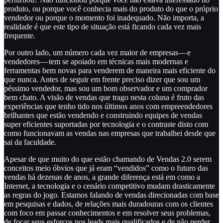
produto, ou porque você conhecia mais do produto do que o próprio
vendedor ou porque o momento foi inadequado. Não importa, a
realidade é que este tipo de situação está ficando cada vez mais
frequente.
Por outro lado, um número cada vez maior de empresas — e
vendedores — tem se apoiado em técnicas mais modernas e
ferramentas bem novas para venderem de maneira mais eficiente do
que nunca. Antes de seguir em frente preciso dizer que sou um
péssimo vendedor, mas sou um bom observador e um comprador
bem chato. A visão de vendas que trago nesta coluna é fruto das
experiências que tenho tido nos últimos anos com empreendedores
brilhantes que estão vendendo e construindo equipes de vendas
super eficientes suportadas por tecnologia e o contraste disto com
como funcionavam as vendas nas empresas que trabalhei desde que
sai da faculdade.
Apesar de que muito do que estão chamando de Vendas 2.0 serem
conceitos meio óbvios que já eram “vendidos” como o futuro das
vendas há dezenas de anos, a grande diferença está em como a
Internet, a tecnologia e o cenário competitivo mudam drasticamente
as regras do jogo. Estamos falando de vendas direcionadas com base
em pesquisas e dados, de relações mais duradouras com os clientes
com foco em passar conhecimentos e em resolver seus problemas,
de focar seus esforços nos leads mais qualificados e de não perder