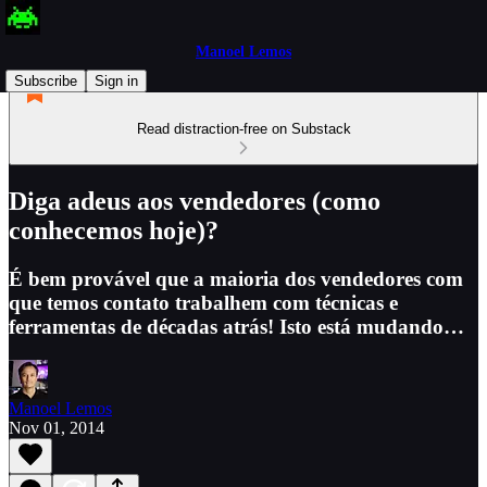
Manoel Lemos
Subscribe
Sign in
Read distraction-free on Substack
Diga adeus aos vendedores (como
conhecemos hoje)?
É bem provável que a maioria dos vendedores com
que temos contato trabalhem com técnicas e
ferramentas de décadas atrás! Isto está mudando…
Manoel Lemos
Nov 01, 2014