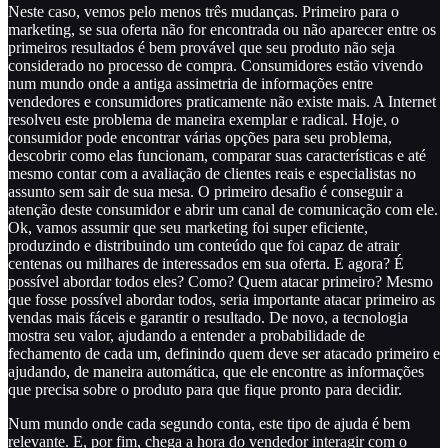
Neste caso, vemos pelo menos três mudanças. Primeiro para o
marketing, se sua oferta não for encontrada ou não aparecer entre os
primeiros resultados é bem provável que seu produto não seja
considerado no processo de compra. Consumidores estão vivendo
num mundo onde a antiga assimetria de informações entre
vendedores e consumidores praticamente não existe mais. A Internet
resolveu este problema de maneira exemplar e radical. Hoje, o
consumidor pode encontrar várias opções para seu problema,
descobrir como elas funcionam, comparar suas características e até
mesmo contar com a avaliação de clientes reais e especialistas no
assunto sem sair de sua mesa. O primeiro desafio é conseguir a
atenção deste consumidor e abrir um canal de comunicação com ele.
Ok, vamos assumir que seu marketing foi super eficiente,
produzindo e distribuindo um conteúdo que foi capaz de atrair
centenas ou milhares de interessados em sua oferta. E agora? É
possível abordar todos eles? Como? Quem atacar primeiro? Mesmo
que fosse possível abordar todos, seria importante atacar primeiro as
vendas mais fáceis e garantir o resultado. De novo, a tecnologia
mostra seu valor, ajudando a entender a probabilidade de
fechamento de cada um, definindo quem deve ser atacado primeiro e
ajudando, de maneira automática, que ele encontre as informações
que precisa sobre o produto para que fique pronto para decidir.
Num mundo onde cada segundo conta, este tipo de ajuda é bem
relevante. E, por fim, chega a hora do vendedor interagir com o